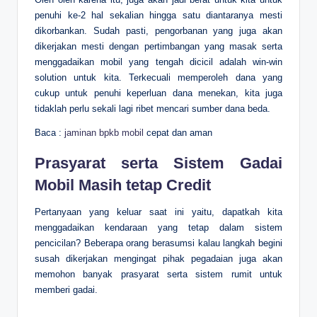
penuhi ke-2 hal sekalian hingga satu diantaranya mesti
dikorbankan. Sudah pasti, pengorbanan yang juga akan
dikerjakan mesti dengan pertimbangan yang masak serta
menggadaikan mobil yang tengah dicicil adalah win-win
solution untuk kita. Terkecuali memperoleh dana yang
cukup untuk penuhi keperluan dana menekan, kita juga
tidaklah perlu sekali lagi ribet mencari sumber dana beda.
Baca :
jaminan bpkb mobil
cepat dan aman
Prasyarat serta Sistem Gadai
Mobil Masih tetap Credit
Pertanyaan yang keluar saat ini yaitu, dapatkah kita
menggadaikan kendaraan yang tetap dalam sistem
pencicilan? Beberapa orang berasumsi kalau langkah begini
susah dikerjakan mengingat pihak pegadaian juga akan
memohon banyak prasyarat serta sistem rumit untuk
memberi gadai.