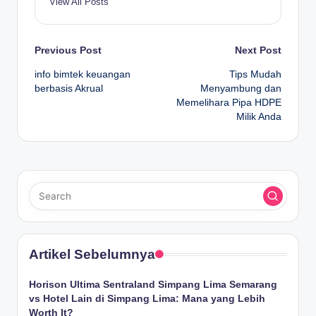
View All Posts
Post
Previous Post
Next Post
info bimtek keuangan
Tips Mudah
navigation
berbasis Akrual
Menyambung dan
Memelihara Pipa HDPE
Milik Anda
Artikel Sebelumnya
Horison Ultima Sentraland Simpang Lima Semarang
vs Hotel Lain di Simpang Lima: Mana yang Lebih
Worth It?