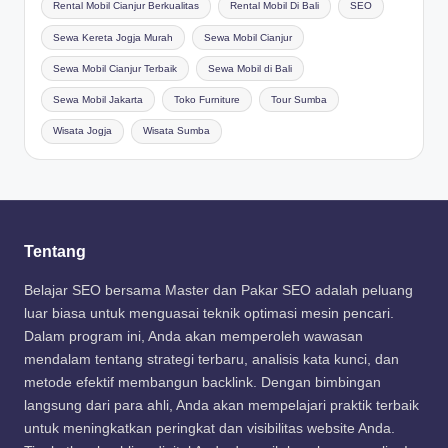
Rental Mobil Cianjur Berkualitas
Rental Mobil Di Bali
SEO
Sewa Kereta Jogja Murah
Sewa Mobil Cianjur
Sewa Mobil Cianjur Terbaik
Sewa Mobil di Bali
Sewa Mobil Jakarta
Toko Furniture
Tour Sumba
Wisata Jogja
Wisata Sumba
Tentang
Belajar SEO bersama Master dan Pakar SEO adalah peluang
luar biasa untuk menguasai teknik optimasi mesin pencari.
Dalam program ini, Anda akan memperoleh wawasan
mendalam tentang strategi terbaru, analisis kata kunci, dan
metode efektif membangun backlink. Dengan bimbingan
langsung dari para ahli, Anda akan mempelajari praktik terbaik
untuk meningkatkan peringkat dan visibilitas website Anda.