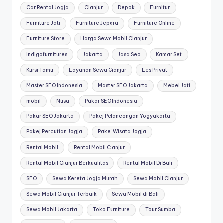
Car Rental Jogja
Cianjur
Depok
Furnitur
Furniture Jati
Furniture Jepara
Furniture Online
Furniture Store
Harga Sewa Mobil Cianjur
Indigofurnitures
Jakarta
Jasa Seo
Kamar Set
Kursi Tamu
Layanan Sewa Cianjur
Les Privat
Master SEO Indonesia
Master SEO Jakarta
Mebel Jati
mobil
Nusa
Pakar SEO Indonesia
Pakar SEO Jakarta
Pakej Pelancongan Yogyakarta
Pakej Percutian Jogja
Pakej Wisata Jogja
Rental Mobil
Rental Mobil Cianjur
Rental Mobil Cianjur Berkualitas
Rental Mobil Di Bali
SEO
Sewa Kereta Jogja Murah
Sewa Mobil Cianjur
Sewa Mobil Cianjur Terbaik
Sewa Mobil di Bali
Sewa Mobil Jakarta
Toko Furniture
Tour Sumba