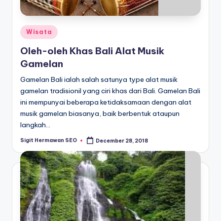
Posted
Wisata
in
Oleh-oleh Khas Bali Alat Musik
Gamelan
Gamelan Bali ialah salah satunya type alat musik
gamelan tradisionil yang ciri khas dari Bali. Gamelan Bali
ini mempunyai beberapa ketidaksamaan dengan alat
musik gamelan biasanya, baik berbentuk ataupun
langkah…
Sigit Hermawan SEO
December 28, 2018
Posted
by