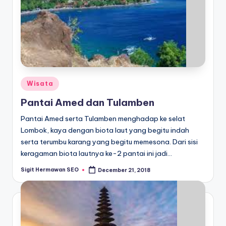
Posted
Wisata
in
Pantai Amed dan Tulamben
Pantai Amed serta Tulamben menghadap ke selat
Lombok, kaya dengan biota laut yang begitu indah
serta terumbu karang yang begitu memesona. Dari sisi
keragaman biota lautnya ke-2 pantai ini jadi…
Sigit Hermawan SEO
December 21, 2018
Posted
by