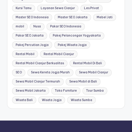
Kursi Tamu
Layanan Sewa Cianjur
Les Privat
Master SEO Indonesia
Master SEO Jakarta
Mebel Jati
mobil
Nusa
Pakar SEO Indonesia
Pakar SEO Jakarta
Pakej Pelancongan Yogyakarta
Pakej Percutian Jogja
Pakej Wisata Jogja
Rental Mobil
Rental Mobil Cianjur
Rental Mobil Cianjur Berkualitas
Rental Mobil Di Bali
SEO
Sewa Kereta Jogja Murah
Sewa Mobil Cianjur
Sewa Mobil Cianjur Termurah
Sewa Mobil di Bali
Sewa Mobil Jakarta
Toko Furniture
Tour Sumba
Wisata Bali
Wisata Jogja
Wisata Sumba