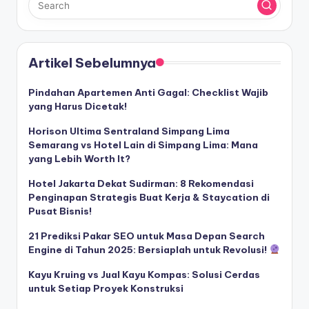
Artikel Sebelumnya
Pindahan Apartemen Anti Gagal: Checklist Wajib
yang Harus Dicetak!
Horison Ultima Sentraland Simpang Lima
Semarang vs Hotel Lain di Simpang Lima: Mana
yang Lebih Worth It?
Hotel Jakarta Dekat Sudirman: 8 Rekomendasi
Penginapan Strategis Buat Kerja & Staycation di
Pusat Bisnis!
21 Prediksi Pakar SEO untuk Masa Depan Search
Engine di Tahun 2025: Bersiaplah untuk Revolusi!
Kayu Kruing vs Jual Kayu Kompas: Solusi Cerdas
untuk Setiap Proyek Konstruksi