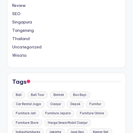
Review
SEO
Singapura
Tangerang
Thailand
Uncategorized
Wisata
Tags
Bali
Bali Tour
Bimtek
Box Bayi
Car Rental Jogja
Cianjur
Depok
Furnitur
Furniture Jati
Furniture Jepara
Furniture Online
Furniture Store
Harga Sewa Mobil Cianjur
Indigofurnitures
Jakarta
Jasa Seo
Kamar Set