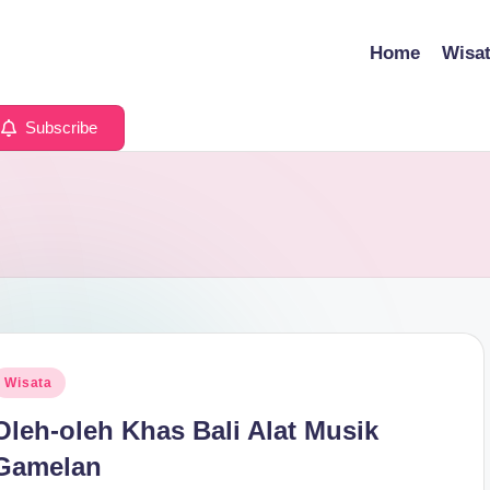
Home
Wisa
Subscribe
osted
Wisata
n
Oleh-oleh Khas Bali Alat Musik
Gamelan