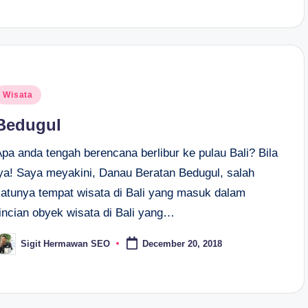
osted
Wisata
n
Bedugul
Apa anda tengah berencana berlibur ke pulau Bali? Bila
iya! Saya meyakini, Danau Beratan Bedugul, salah
satunya tempat wisata di Bali yang masuk dalam
rincian obyek wisata di Bali yang…
Sigit Hermawan SEO
December 20, 2018
osted
y