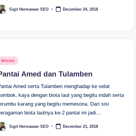
Sigit Hermawan SEO
December 24, 2018
osted
y
osted
Wisata
n
Pantai Amed dan Tulamben
Pantai Amed serta Tulamben menghadap ke selat
Lombok, kaya dengan biota laut yang begitu indah serta
terumbu karang yang begitu memesona. Dari sisi
eragaman biota lautnya ke-2 pantai ini jadi…
Sigit Hermawan SEO
December 21, 2018
osted
y