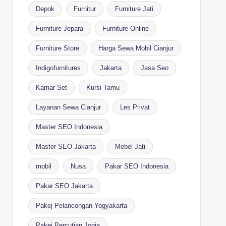
Depok
Furnitur
Furniture Jati
Furniture Jepara
Furniture Online
Furniture Store
Harga Sewa Mobil Cianjur
Indigofurnitures
Jakarta
Jasa Seo
Kamar Set
Kursi Tamu
Layanan Sewa Cianjur
Les Privat
Master SEO Indonesia
Master SEO Jakarta
Mebel Jati
mobil
Nusa
Pakar SEO Indonesia
Pakar SEO Jakarta
Pakej Pelancongan Yogyakarta
Pakej Percutian Jogja