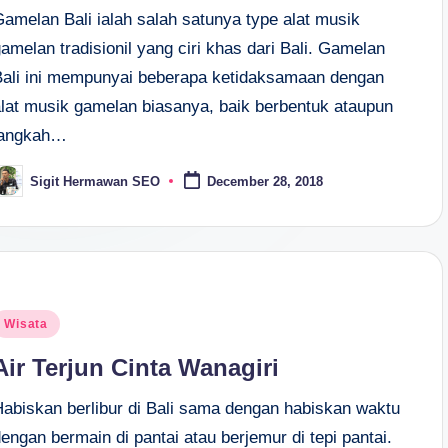
Gamelan Bali ialah salah satunya type alat musik
amelan tradisionil yang ciri khas dari Bali. Gamelan
Bali ini mempunyai beberapa ketidaksamaan dengan
alat musik gamelan biasanya, baik berbentuk ataupun
langkah…
Sigit Hermawan SEO
December 28, 2018
osted
y
osted
Wisata
n
Air Terjun Cinta Wanagiri
Habiskan berlibur di Bali sama dengan habiskan waktu
engan bermain di pantai atau berjemur di tepi pantai.