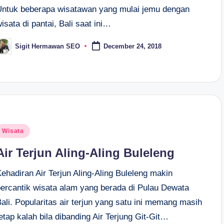
Untuk beberapa wisatawan yang mulai jemu dengan
isata di pantai, Bali saat ini…
Sigit Hermawan SEO
December 24, 2018
osted
y
osted
Wisata
n
Air Terjun Aling-Aling Buleleng
ehadiran Air Terjun Aling-Aling Buleleng makin
percantik wisata alam yang berada di Pulau Dewata
ali. Popularitas air terjun yang satu ini memang masih
etap kalah bila dibanding Air Terjung Git-Git…