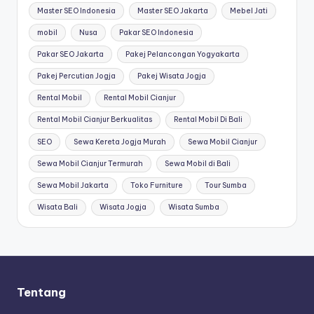
Master SEO Indonesia
Master SEO Jakarta
Mebel Jati
mobil
Nusa
Pakar SEO Indonesia
Pakar SEO Jakarta
Pakej Pelancongan Yogyakarta
Pakej Percutian Jogja
Pakej Wisata Jogja
Rental Mobil
Rental Mobil Cianjur
Rental Mobil Cianjur Berkualitas
Rental Mobil Di Bali
SEO
Sewa Kereta Jogja Murah
Sewa Mobil Cianjur
Sewa Mobil Cianjur Termurah
Sewa Mobil di Bali
Sewa Mobil Jakarta
Toko Furniture
Tour Sumba
Wisata Bali
Wisata Jogja
Wisata Sumba
Tentang