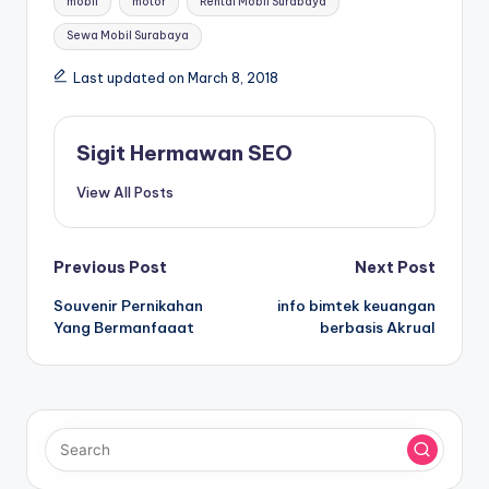
mobil
motor
Rental Mobil Surabaya
Sewa Mobil Surabaya
Last updated on March 8, 2018
Sigit Hermawan SEO
View All Posts
Post
Previous Post
Next Post
Souvenir Pernikahan
info bimtek keuangan
navigation
Yang Bermanfaaat
berbasis Akrual