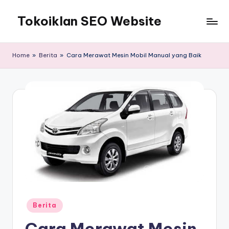
Tokoiklan SEO Website
Skip
to
Jasa
content
SEO
Home
»
Berita
»
Cara Merawat Mesin Mobil Manual yang Baik
Master
Ahli
dan
Pakar
SEO
Indonesia
Murah
Terbaik
Bergaransi
Posted
Berita
in
Cara Merawat Mesin