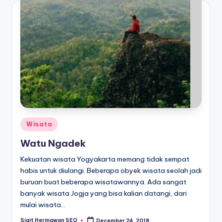
Posted
Wisata
in
Watu Ngadek
Kekuatan wisata Yogyakarta memang tidak sempat
habis untuk diulangi. Beberapa obyek wisata seolah jadi
buruan buat beberapa wisatawannya. Ada sangat
banyak wisata Jogja yang bisa kalian datangi, dari
mulai wisata…
Sigit Hermawan SEO
December 24, 2018