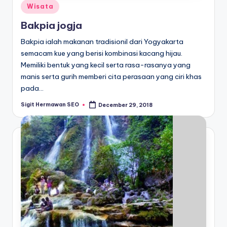
Posted
Wisata
in
Bakpia jogja
Bakpia ialah makanan tradisionil dari Yogyakarta
semacam kue yang berisi kombinasi kacang hijau.
Memiliki bentuk yang kecil serta rasa-rasanya yang
manis serta gurih memberi cita perasaan yang ciri khas
pada…
Sigit Hermawan SEO
December 29, 2018
Posted
by