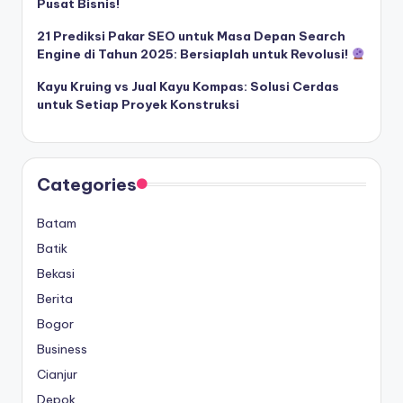
Pusat Bisnis!
21 Prediksi Pakar SEO untuk Masa Depan Search
Engine di Tahun 2025: Bersiaplah untuk Revolusi!
Kayu Kruing vs Jual Kayu Kompas: Solusi Cerdas
untuk Setiap Proyek Konstruksi
Categories
Batam
Batik
Bekasi
Berita
Bogor
Business
Cianjur
Depok