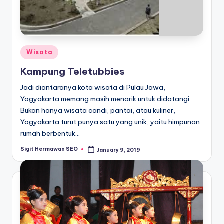
Posted
Wisata
in
Kampung Teletubbies
Jadi diantaranya kota wisata di Pulau Jawa,
Yogyakarta memang masih menarik untuk didatangi.
Bukan hanya wisata candi, pantai, atau kuliner,
Yogyakarta turut punya satu yang unik, yaitu himpunan
rumah berbentuk…
Sigit Hermawan SEO
January 9, 2019
Posted
by