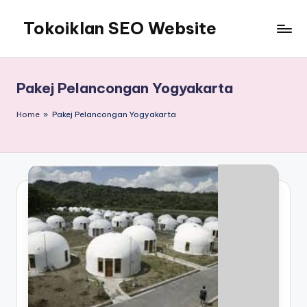
Tokoiklan SEO Website
Skip
to
Jasa
content
SEO
Master
Pakej Pelancongan Yogyakarta
Ahli
dan
Home
»
Pakej Pelancongan Yogyakarta
Pakar
SEO
Indonesia
Murah
Terbaik
Bergaransi