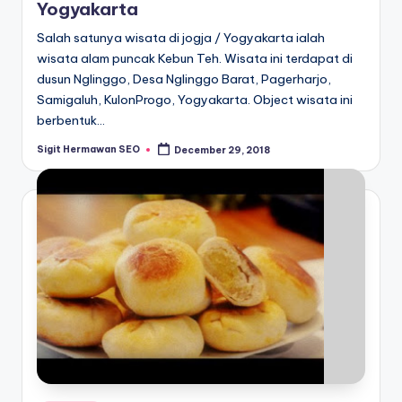
Yogyakarta
Salah satunya wisata di jogja / Yogyakarta ialah
wisata alam puncak Kebun Teh. Wisata ini terdapat di
dusun Nglinggo, Desa Nglinggo Barat, Pagerharjo,
Samigaluh, KulonProgo, Yogyakarta. Object wisata ini
berbentuk…
Sigit Hermawan SEO
December 29, 2018
Posted
by