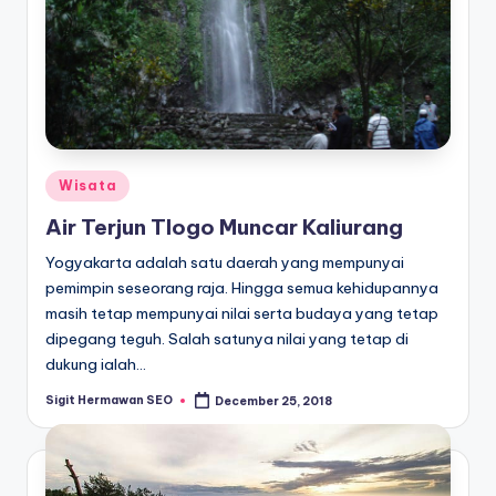
Posted
Wisata
in
Air Terjun Tlogo Muncar Kaliurang
Yogyakarta adalah satu daerah yang mempunyai
pemimpin seseorang raja. Hingga semua kehidupannya
masih tetap mempunyai nilai serta budaya yang tetap
dipegang teguh. Salah satunya nilai yang tetap di
dukung ialah…
Sigit Hermawan SEO
December 25, 2018
Posted
by