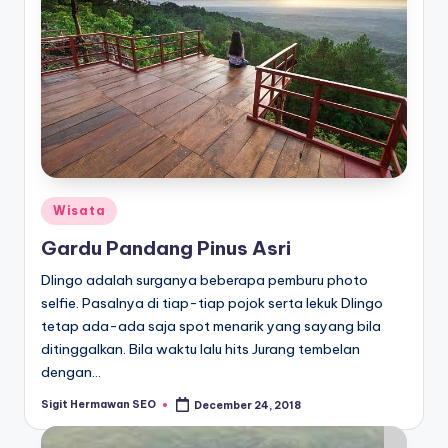
Posted
Wisata
in
Gardu Pandang Pinus Asri
Dlingo adalah surganya beberapa pemburu photo
selfie. Pasalnya di tiap-tiap pojok serta lekuk Dlingo
tetap ada-ada saja spot menarik yang sayang bila
ditinggalkan. Bila waktu lalu hits Jurang tembelan
dengan…
Sigit Hermawan SEO
December 24, 2018
Posted
by