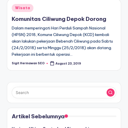
Posted
Wisata
in
Komunitas Ciliwung Depok Dorong
Dalam memperingati Hari Perduli Sampah Nasional
(HPSN) 2018, Komune Ciliwung Depok (KCD) kembali
akan lakukan pekerjaan Bebenah Ciliwung pada Sabtu
(24/2/2018) serta Minggu (25/2/2018) akan datang.
Pekerjaan ini berbentuk operasi…
Sigit Hermawan SEO
August 23, 2019
Posted
by
Artikel Sebelumnya