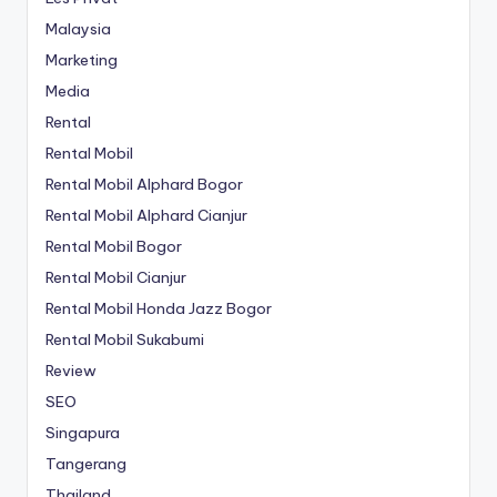
Malaysia
Marketing
Media
Rental
Rental Mobil
Rental Mobil Alphard Bogor
Rental Mobil Alphard Cianjur
Rental Mobil Bogor
Rental Mobil Cianjur
Rental Mobil Honda Jazz Bogor
Rental Mobil Sukabumi
Review
SEO
Singapura
Tangerang
Thailand