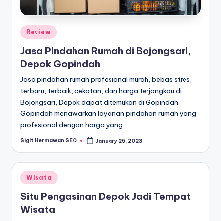
Posted
Review
in
Jasa Pindahan Rumah di Bojongsari,
Depok Gopindah
Jasa pindahan rumah profesional murah, bebas stres,
terbaru, terbaik, cekatan, dan harga terjangkau di
Bojongsari, Depok dapat ditemukan di Gopindah.
Gopindah menawarkan layanan pindahan rumah yang
profesional dengan harga yang…
Sigit Hermawan SEO
January 25, 2023
Posted
by
Posted
Wisata
in
Situ Pengasinan Depok Jadi Tempat
Wisata