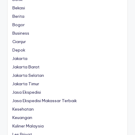
Bekasi
Berita
Bogor
Business
Cianjur
Depok
Jakarta
Jakarta Barat
Jakarta Selatan
Jakarta Timur
Jasa Ekspedisi
Jasa Ekspedisi Makassar Terbaik
Kesehatan
Keuangan
Kuliner Malaysia
Les Privat