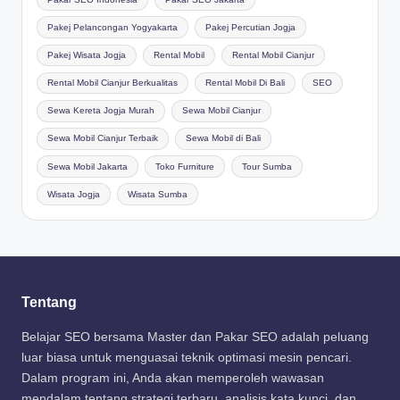
Pakej Pelancongan Yogyakarta
Pakej Percutian Jogja
Pakej Wisata Jogja
Rental Mobil
Rental Mobil Cianjur
Rental Mobil Cianjur Berkualitas
Rental Mobil Di Bali
SEO
Sewa Kereta Jogja Murah
Sewa Mobil Cianjur
Sewa Mobil Cianjur Terbaik
Sewa Mobil di Bali
Sewa Mobil Jakarta
Toko Furniture
Tour Sumba
Wisata Jogja
Wisata Sumba
Tentang
Belajar SEO bersama Master dan Pakar SEO adalah peluang
luar biasa untuk menguasai teknik optimasi mesin pencari.
Dalam program ini, Anda akan memperoleh wawasan
mendalam tentang strategi terbaru, analisis kata kunci, dan