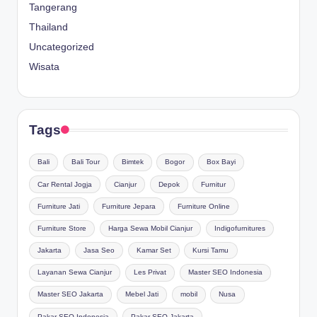
Tangerang
Thailand
Uncategorized
Wisata
Tags
Bali
Bali Tour
Bimtek
Bogor
Box Bayi
Car Rental Jogja
Cianjur
Depok
Furnitur
Furniture Jati
Furniture Jepara
Furniture Online
Furniture Store
Harga Sewa Mobil Cianjur
Indigofurnitures
Jakarta
Jasa Seo
Kamar Set
Kursi Tamu
Layanan Sewa Cianjur
Les Privat
Master SEO Indonesia
Master SEO Jakarta
Mebel Jati
mobil
Nusa
Pakar SEO Indonesia
Pakar SEO Jakarta