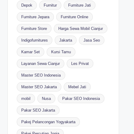
Depok
Furnitur
Furniture Jati
Furniture Jepara
Furniture Online
Furniture Store
Harga Sewa Mobil Cianjur
Indigofurnitures
Jakarta
Jasa Seo
Kamar Set
Kursi Tamu
Layanan Sewa Cianjur
Les Privat
Master SEO Indonesia
Master SEO Jakarta
Mebel Jati
mobil
Nusa
Pakar SEO Indonesia
Pakar SEO Jakarta
Pakej Pelancongan Yogyakarta
Pakej Percutian Jogja