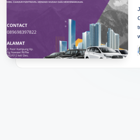
t
P
b