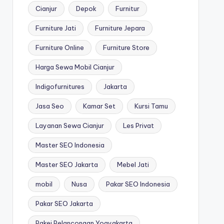
Cianjur
Depok
Furnitur
Furniture Jati
Furniture Jepara
Furniture Online
Furniture Store
Harga Sewa Mobil Cianjur
Indigofurnitures
Jakarta
Jasa Seo
Kamar Set
Kursi Tamu
Layanan Sewa Cianjur
Les Privat
Master SEO Indonesia
Master SEO Jakarta
Mebel Jati
mobil
Nusa
Pakar SEO Indonesia
Pakar SEO Jakarta
Pakej Pelancongan Yogyakarta