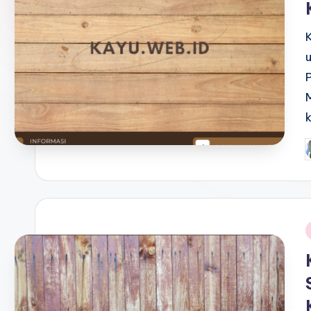
P
b
i