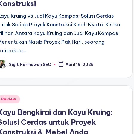
Konstruksi
Kayu Kruing vs Jual Kayu Kompas: Solusi Cerdas
untuk Setiap Proyek Konstruksi Kisah Nyata: Ketika
Pilihan Antara Kayu Kruing dan Jual Kayu Kompas
Menentukan Nasib Proyek Pak Hari, seorang
kontraktor…
Sigit Hermawan SEO
April 19, 2025
osted
y
Posted
Review
n
Kayu Bengkirai dan Kayu Kruing:
Solusi Cerdas untuk Proyek
Konstruksi & Mebel Anda