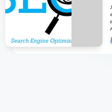
t
P
b