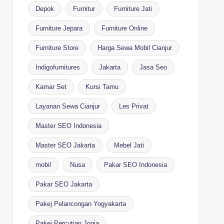
Depok
Furnitur
Furniture Jati
Furniture Jepara
Furniture Online
Furniture Store
Harga Sewa Mobil Cianjur
Indigofurnitures
Jakarta
Jasa Seo
Kamar Set
Kursi Tamu
Layanan Sewa Cianjur
Les Privat
Master SEO Indonesia
Master SEO Jakarta
Mebel Jati
mobil
Nusa
Pakar SEO Indonesia
Pakar SEO Jakarta
Pakej Pelancongan Yogyakarta
Pakej Percutian Jogja