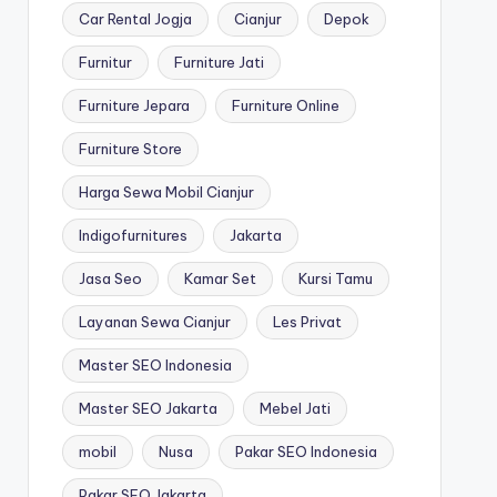
Car Rental Jogja
Cianjur
Depok
Furnitur
Furniture Jati
Furniture Jepara
Furniture Online
Furniture Store
Harga Sewa Mobil Cianjur
Indigofurnitures
Jakarta
Jasa Seo
Kamar Set
Kursi Tamu
Layanan Sewa Cianjur
Les Privat
Master SEO Indonesia
Master SEO Jakarta
Mebel Jati
mobil
Nusa
Pakar SEO Indonesia
Pakar SEO Jakarta