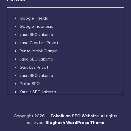
Google Trends
Google Indonesia
Jasa SEO Jakarta
Jasa Guru Les Privat
Rental Mobil Cianjur
Jasa SEO Jakarta
Guru Les Privat
Jasa SEO Jakarta
Pakar SEO
Kursus SEO Jakarta
Pakar SEO
Jadwal Kapal Pelni
Copyright 2026 —
Tokoiklan SEO Website
. All rights
Harga Tiket Kapal Pelni
reserved.
Bloghash WordPress Theme
Destinasi Wisata Indonesia