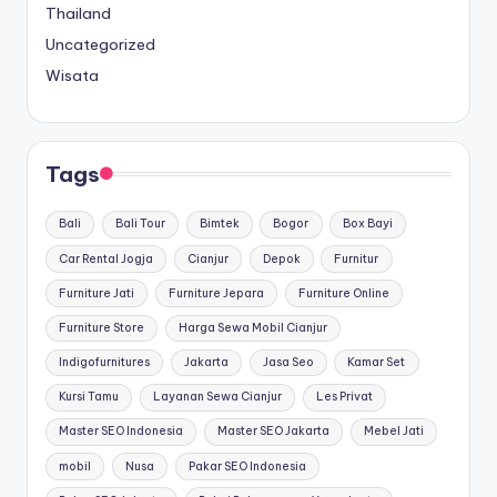
Thailand
Uncategorized
Wisata
Tags
Bali
Bali Tour
Bimtek
Bogor
Box Bayi
Car Rental Jogja
Cianjur
Depok
Furnitur
Furniture Jati
Furniture Jepara
Furniture Online
Furniture Store
Harga Sewa Mobil Cianjur
Indigofurnitures
Jakarta
Jasa Seo
Kamar Set
Kursi Tamu
Layanan Sewa Cianjur
Les Privat
Master SEO Indonesia
Master SEO Jakarta
Mebel Jati
mobil
Nusa
Pakar SEO Indonesia