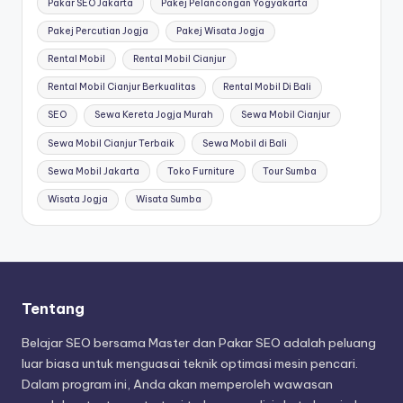
Pakar SEO Jakarta
Pakej Pelancongan Yogyakarta
Pakej Percutian Jogja
Pakej Wisata Jogja
Rental Mobil
Rental Mobil Cianjur
Rental Mobil Cianjur Berkualitas
Rental Mobil Di Bali
SEO
Sewa Kereta Jogja Murah
Sewa Mobil Cianjur
Sewa Mobil Cianjur Terbaik
Sewa Mobil di Bali
Sewa Mobil Jakarta
Toko Furniture
Tour Sumba
Wisata Jogja
Wisata Sumba
Tentang
Belajar SEO bersama Master dan Pakar SEO adalah peluang
luar biasa untuk menguasai teknik optimasi mesin pencari.
Dalam program ini, Anda akan memperoleh wawasan