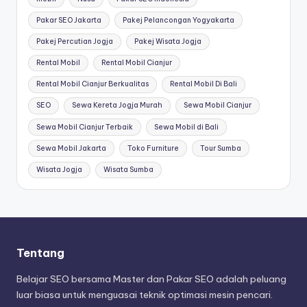
Pakar SEO Jakarta
Pakej Pelancongan Yogyakarta
Pakej Percutian Jogja
Pakej Wisata Jogja
Rental Mobil
Rental Mobil Cianjur
Rental Mobil Cianjur Berkualitas
Rental Mobil Di Bali
SEO
Sewa Kereta Jogja Murah
Sewa Mobil Cianjur
Sewa Mobil Cianjur Terbaik
Sewa Mobil di Bali
Sewa Mobil Jakarta
Toko Furniture
Tour Sumba
Wisata Jogja
Wisata Sumba
Tentang
Belajar SEO bersama Master dan Pakar SEO adalah peluang
luar biasa untuk menguasai teknik optimasi mesin pencari.