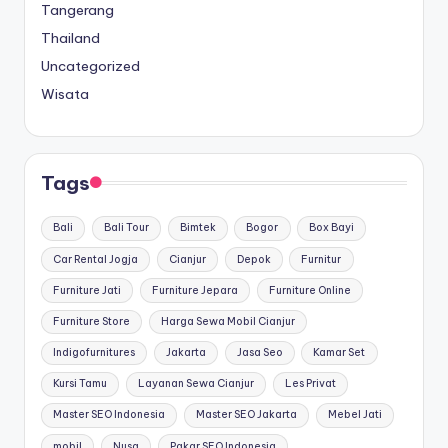
Tangerang
Thailand
Uncategorized
Wisata
Tags
Bali
Bali Tour
Bimtek
Bogor
Box Bayi
Car Rental Jogja
Cianjur
Depok
Furnitur
Furniture Jati
Furniture Jepara
Furniture Online
Furniture Store
Harga Sewa Mobil Cianjur
Indigofurnitures
Jakarta
Jasa Seo
Kamar Set
Kursi Tamu
Layanan Sewa Cianjur
Les Privat
Master SEO Indonesia
Master SEO Jakarta
Mebel Jati
mobil
Nusa
Pakar SEO Indonesia