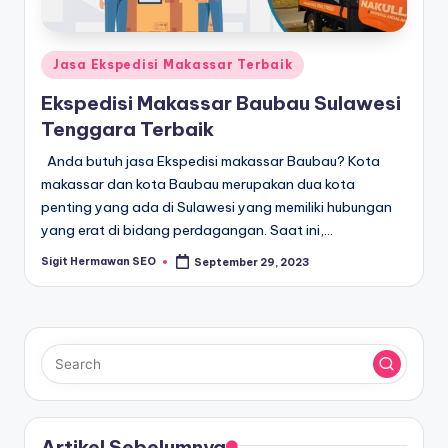
Posted
Jasa Ekspedisi Makassar Terbaik
in
Ekspedisi Makassar Baubau Sulawesi
Tenggara Terbaik
Anda butuh jasa Ekspedisi makassar Baubau? Kota
makassar dan kota Baubau merupakan dua kota
penting yang ada di Sulawesi yang memiliki hubungan
yang erat di bidang perdagangan. Saat ini,…
Sigit Hermawan SEO
September 29, 2023
Posted
by
Artikel Sebelumnya