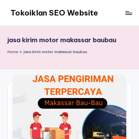
Tokoiklan SEO Website
Skip
to
Jasa
content
SEO
Master
jasa kirim motor makassar baubau
Ahli
dan
Home
»
jasa kirim motor makassar baubau
Pakar
SEO
Indonesia
Murah
Terbaik
Bergaransi