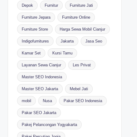
Depok
Furnitur
Furniture Jati
Furniture Jepara
Furniture Online
Furniture Store
Harga Sewa Mobil Cianjur
Indigofurnitures
Jakarta
Jasa Seo
Kamar Set
Kursi Tamu
Layanan Sewa Cianjur
Les Privat
Master SEO Indonesia
Master SEO Jakarta
Mebel Jati
mobil
Nusa
Pakar SEO Indonesia
Pakar SEO Jakarta
Pakej Pelancongan Yogyakarta
Pakej Percutian Jogja