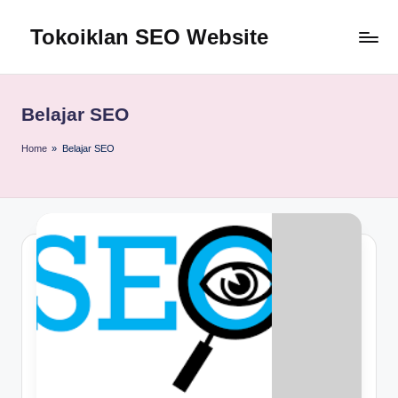
Tokoiklan SEO Website
Skip
to
Jasa
content
SEO
Master
Belajar SEO
Ahli
dan
Home
»
Belajar SEO
Pakar
SEO
Indonesia
Murah
Terbaik
Bergaransi