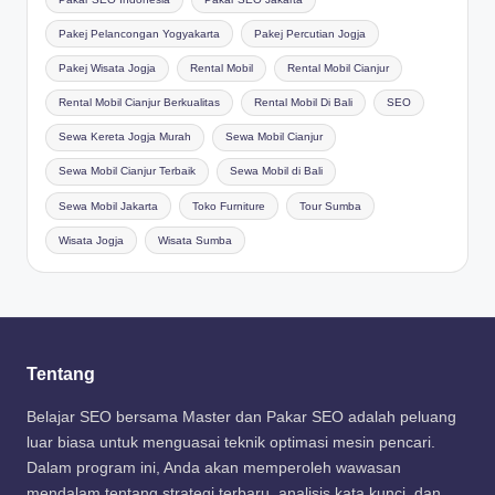
Pakej Pelancongan Yogyakarta
Pakej Percutian Jogja
Pakej Wisata Jogja
Rental Mobil
Rental Mobil Cianjur
Rental Mobil Cianjur Berkualitas
Rental Mobil Di Bali
SEO
Sewa Kereta Jogja Murah
Sewa Mobil Cianjur
Sewa Mobil Cianjur Terbaik
Sewa Mobil di Bali
Sewa Mobil Jakarta
Toko Furniture
Tour Sumba
Wisata Jogja
Wisata Sumba
Tentang
Belajar SEO bersama Master dan Pakar SEO adalah peluang
luar biasa untuk menguasai teknik optimasi mesin pencari.
Dalam program ini, Anda akan memperoleh wawasan
mendalam tentang strategi terbaru, analisis kata kunci, dan