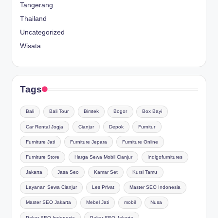
Tangerang
Thailand
Uncategorized
Wisata
Tags
Bali
Bali Tour
Bimtek
Bogor
Box Bayi
Car Rental Jogja
Cianjur
Depok
Furnitur
Furniture Jati
Furniture Jepara
Furniture Online
Furniture Store
Harga Sewa Mobil Cianjur
Indigofurnitures
Jakarta
Jasa Seo
Kamar Set
Kursi Tamu
Layanan Sewa Cianjur
Les Privat
Master SEO Indonesia
Master SEO Jakarta
Mebel Jati
mobil
Nusa
Pakar SEO Indonesia
Pakar SEO Jakarta