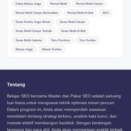
Pakej Wisata Jogja
Rental Mobil
Rental Mobil Cianjur
Rental Mobil Cianjur Berkualitas
Rental Mobil Di Bali
SEO
Sewa Kereta Jogja Murah
Sewa Mobil Cianjur
Sewa Mobil Cianjur Terbaik
Sewa Mobil di Bali
Sewa Mobil Jakarta
Toko Furniture
Tour Sumba
Wisata Jogja
Wisata Sumba
Tentang
Belajar SEO bersama Master dan Pakar SEO adalah peluang
luar biasa untuk menguasai teknik optimasi mesin pencari.
Dalam program ini, Anda akan memperoleh wawasan
mendalam tentang strategi terbaru, analisis kata kunci, dan
metode efektif membangun backlink. Dengan bimbingan
langsung dari para ahli, Anda akan mempelajari praktik terbaik