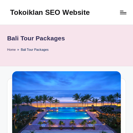
Tokoiklan SEO Website
Skip
to
Jasa
content
SEO
Master
Bali Tour Packages
Ahli
dan
Home
»
Bali Tour Packages
Pakar
SEO
Indonesia
Murah
Terbaik
Bergaransi