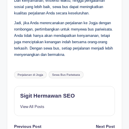
Dari kenyamanan, efisiensi waktu, hingga pengalaman
sosial yang lebih baik, sewa bus dapat meningkatkan
kualitas perjalanan Anda secara keseluruhan.
Jadi, jika Anda merencanakan perjalanan ke Jogja dengan
rombongan, pertimbangkan untuk menyewa bus pariwisata.
Anda tidak hanya akan mendapatkan kenyamanan, tetapi
juga menciptakan kenangan indah bersama orang-orang
terkasih. Dengan sewa bus, setiap perjalanan menjadi lebih
menyenangkan dan bermakna.
Tags:
Perjalanan di Jogja
Sewa Bus Pariwisata
Sigit Hermawan SEO
View All Posts
Post
Previous Post
Next Post