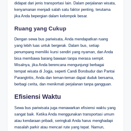
didapat dari jenis transportasi lain. Dalam perjalanan wisata,
kenyamanan menjadi salah satu faktor penting, terutama
jika Anda bepergian dalam kelompok besar.
Ruang yang Cukup
Dengan sewa bus pariwisata, Anda mendapatkan ruang
yang lebih luas untuk bergerak. Dalam bus, setiap
penumpang memiliki kursi sendiri yang nyaman, dan Anda
bisa membawa barang bawaan tanpa merasa sempit.
Misalnya, jika Anda berencana mengunjungi berbagai
tempat wisata di Jogja, seperti Candi Borobudur dan Pantai
Parangtritis, Anda dan teman-teman dapat duduk bersama,
berbagi cerita, dan menikmati perjalanan tanpa gangguan.
Efisiensi Waktu
Sewa bus pariwisata juga menawarkan efisiensi waktu yang
sangat baik. Ketika Anda menggunakan transportasi umum
atau kendaraan pribadi, seringkali Anda harus menghadapi
masalah parkir atau mencari rute yang tepat. Namun,