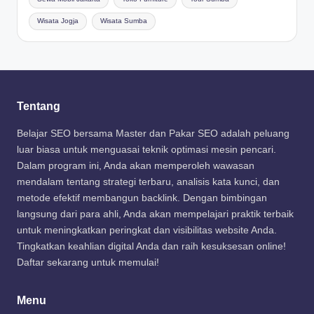
Wisata Jogja
Wisata Sumba
Tentang
Belajar SEO bersama Master dan Pakar SEO adalah peluang
luar biasa untuk menguasai teknik optimasi mesin pencari.
Dalam program ini, Anda akan memperoleh wawasan
mendalam tentang strategi terbaru, analisis kata kunci, dan
metode efektif membangun backlink. Dengan bimbingan
langsung dari para ahli, Anda akan mempelajari praktik terbaik
untuk meningkatkan peringkat dan visibilitas website Anda.
Tingkatkan keahlian digital Anda dan raih kesuksesan online!
Daftar sekarang untuk memulai!
Menu