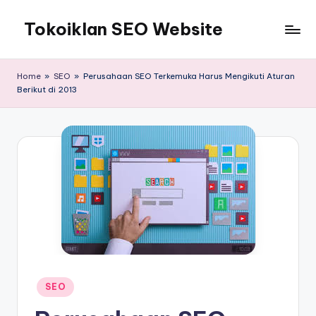
Tokoiklan SEO Website
Skip
to
Jasa
content
SEO
Home
»
SEO
»
Perusahaan SEO Terkemuka Harus Mengikuti Aturan
Master
Berikut di 2013
Ahli
dan
Pakar
SEO
Indonesia
Murah
Terbaik
Bergaransi
Posted
SEO
in