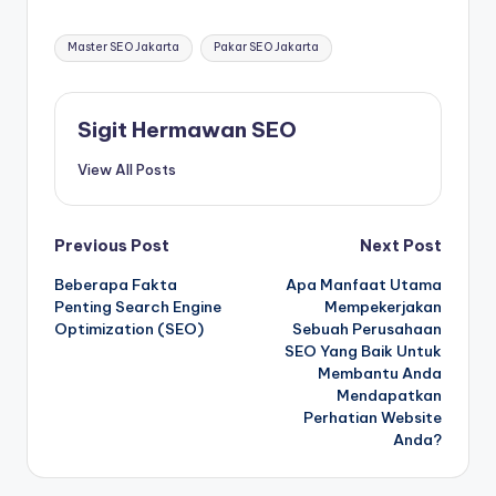
Tags:
Master SEO Jakarta
Pakar SEO Jakarta
Sigit Hermawan SEO
View All Posts
Post
Previous Post
Next Post
Beberapa Fakta
Apa Manfaat Utama
navigation
Penting Search Engine
Mempekerjakan
Optimization (SEO)
Sebuah Perusahaan
SEO Yang Baik Untuk
Membantu Anda
Mendapatkan
Perhatian Website
Anda?