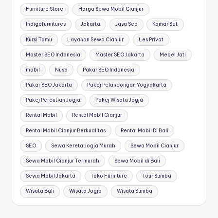
Furniture Store
Harga Sewa Mobil Cianjur
Indigofurnitures
Jakarta
Jasa Seo
Kamar Set
Kursi Tamu
Layanan Sewa Cianjur
Les Privat
Master SEO Indonesia
Master SEO Jakarta
Mebel Jati
mobil
Nusa
Pakar SEO Indonesia
Pakar SEO Jakarta
Pakej Pelancongan Yogyakarta
Pakej Percutian Jogja
Pakej Wisata Jogja
Rental Mobil
Rental Mobil Cianjur
Rental Mobil Cianjur Berkualitas
Rental Mobil Di Bali
SEO
Sewa Kereta Jogja Murah
Sewa Mobil Cianjur
Sewa Mobil Cianjur Termurah
Sewa Mobil di Bali
Sewa Mobil Jakarta
Toko Furniture
Tour Sumba
Wisata Bali
Wisata Jogja
Wisata Sumba