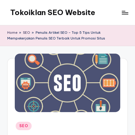
Tokoiklan SEO Website
Skip
to
Jasa
content
SEO
Home
»
SEO
»
Penulis Artikel SEO – Top 5 Tips Untuk
Master
Mempekerjakan Penulis SEO Terbaik Untuk Promosi Situs
Ahli
dan
Pakar
SEO
Indonesia
Murah
Terbaik
Bergaransi
Posted
SEO
in