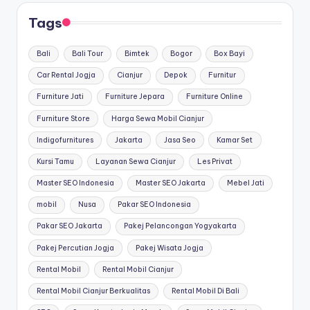
Tags
Bali
Bali Tour
Bimtek
Bogor
Box Bayi
Car Rental Jogja
Cianjur
Depok
Furnitur
Furniture Jati
Furniture Jepara
Furniture Online
Furniture Store
Harga Sewa Mobil Cianjur
Indigofurnitures
Jakarta
Jasa Seo
Kamar Set
Kursi Tamu
Layanan Sewa Cianjur
Les Privat
Master SEO Indonesia
Master SEO Jakarta
Mebel Jati
mobil
Nusa
Pakar SEO Indonesia
Pakar SEO Jakarta
Pakej Pelancongan Yogyakarta
Pakej Percutian Jogja
Pakej Wisata Jogja
Rental Mobil
Rental Mobil Cianjur
Rental Mobil Cianjur Berkualitas
Rental Mobil Di Bali