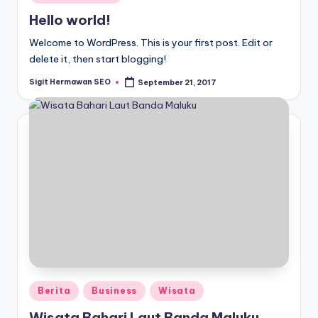
in
Hello world!
Welcome to WordPress. This is your first post. Edit or
delete it, then start blogging!
Sigit Hermawan SEO
September 21, 2017
Posted
by
Posted
Berita
Business
Wisata
in
Wisata Bahari Laut Banda Maluku