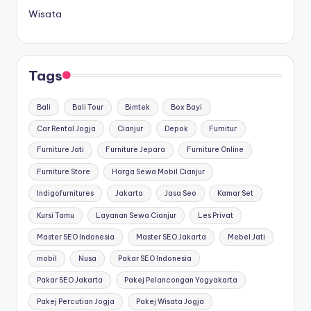
Wisata
Tags
Bali
Bali Tour
Bimtek
Box Bayi
Car Rental Jogja
Cianjur
Depok
Furnitur
Furniture Jati
Furniture Jepara
Furniture Online
Furniture Store
Harga Sewa Mobil Cianjur
Indigofurnitures
Jakarta
Jasa Seo
Kamar Set
Kursi Tamu
Layanan Sewa Cianjur
Les Privat
Master SEO Indonesia
Master SEO Jakarta
Mebel Jati
mobil
Nusa
Pakar SEO Indonesia
Pakar SEO Jakarta
Pakej Pelancongan Yogyakarta
Pakej Percutian Jogja
Pakej Wisata Jogja