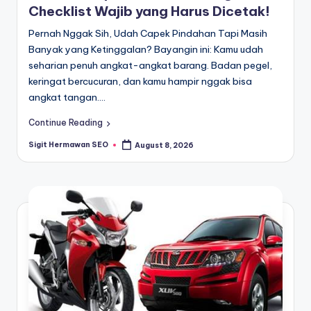
Checklist Wajib yang Harus Dicetak!
Pernah Nggak Sih, Udah Capek Pindahan Tapi Masih
Banyak yang Ketinggalan? Bayangin ini: Kamu udah
seharian penuh angkat-angkat barang. Badan pegel,
keringat bercucuran, dan kamu hampir nggak bisa
angkat tangan.…
Continue Reading
Sigit Hermawan SEO
August 8, 2026
Posted
by