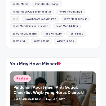
Rental Mobil
Rental Mobil Cianjur
Rental Mobil Cianjur Berkualitas
Rental Mobil Di Bali
SEO
Sewa Kereta Jogja Murah
Sewa Mobil Cianjur
Sewa Mobil Cianjur Termurah
Sewa Mobil di Bali
Sewa Mobil Jakarta
Toko Furniture
Tour Sumba
Wisata Bali
Wisata Jogja
Wisata Sumba
You May Have Missed
Posted
Review
in
Pindahan Apartemen Anti Gagal:
Checklist Wajib yang Harus Dicetak!
Sigit Hermawan SEO
August 8, 2026
Posted
by