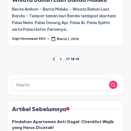
Berita Ambon - Berita Maluku - Wisata Bahari Laut
Banda - Tempat taman laut Banda terdapat diantara
Pulau Neira, Pulau Gunung Api, Pulau Ai, Pulau Sjahrir
serta Pulau Hatta. Persisnya…
Sigit Hermawan SEO
March 1, 2014
Posted
by
Posts
1
…
17
18
19
PREVIOUS
PAGE
pagination
Artikel Sebelumnya
Pindahan Apartemen Anti Gagal: Checklist Wajib
yang Harus Dicetak!