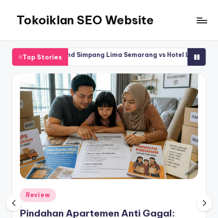
Tokoiklan SEO Website
Skip
to
Jasa
content
SEO
 Sentraland Simpang Lima Semarang vs Hotel Lain di Simpang Lima:
Top Stories
Master
Ahli
dan
Pakar
SEO
Indonesia
Murah
Terbaik
Bergaransi
Posted
Review
in
Pindahan Apartemen Anti Gagal: