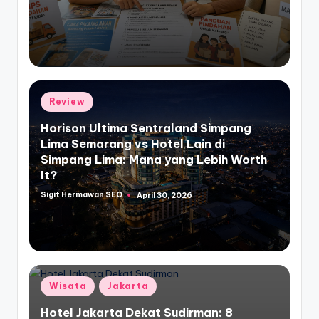
Posted
Review
in
Horison Ultima Sentraland Simpang
Lima Semarang vs Hotel Lain di
Simpang Lima: Mana yang Lebih Worth
It?
Sigit Hermawan SEO
April 30, 2026
Posted
by
Posted
Wisata
Jakarta
in
Hotel Jakarta Dekat Sudirman: 8