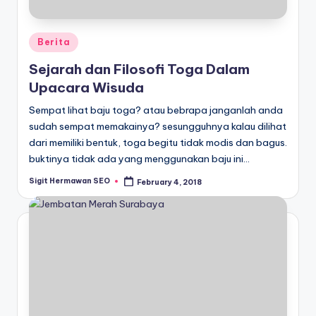
Posted
Berita
in
Sejarah dan Filosofi Toga Dalam
Upacara Wisuda
Sempat lihat baju toga? atau bebrapa janganlah anda
sudah sempat memakainya? sesungguhnya kalau dilihat
dari memiliki bentuk, toga begitu tidak modis dan bagus.
buktinya tidak ada yang menggunakan baju ini…
Sigit Hermawan SEO
February 4, 2018
Posted
by