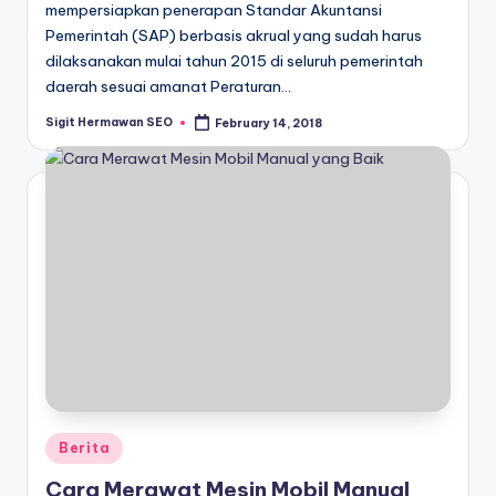
mempersiapkan penerapan Standar Akuntansi
Pemerintah (SAP) berbasis akrual yang sudah harus
dilaksanakan mulai tahun 2015 di seluruh pemerintah
daerah sesuai amanat Peraturan…
Sigit Hermawan SEO
February 14, 2018
Posted
by
Posted
Berita
in
Cara Merawat Mesin Mobil Manual