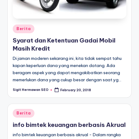
Posted
Berita
in
Syarat dan Ketentuan Gadai Mobil
Masih Kredit
Di jaman moderen sekarang ini, kita tidak sempat tahu
kapan keperluan dana yang menekan datang. Ada
beragam aspek yang dapat mengakibatkan seorang
memerlukan dana yang cukup besar dengan saat yg…
Sigit Hermawan SEO
February 20, 2018
Posted
by
Posted
Berita
in
info bimtek keuangan berbasis Akrual
info bimtek keuangan berbasis akrual - Dalam rangka