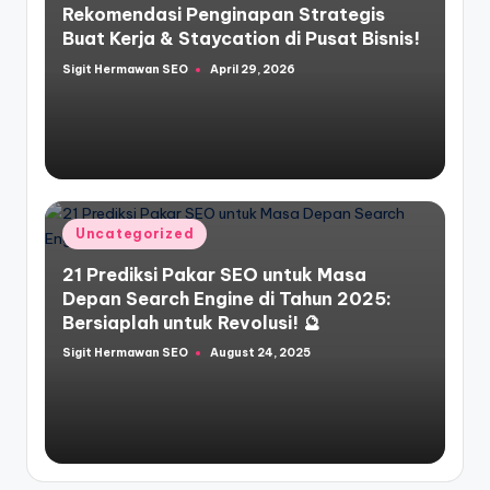
Rekomendasi Penginapan Strategis
Buat Kerja & Staycation di Pusat Bisnis!
Sigit Hermawan SEO
April 29, 2026
Posted
by
Posted
Uncategorized
in
21 Prediksi Pakar SEO untuk Masa
Depan Search Engine di Tahun 2025:
Bersiaplah untuk Revolusi! 🔮
Sigit Hermawan SEO
August 24, 2025
Posted
by