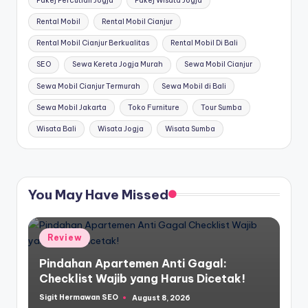
Pakej Percutian Jogja
Pakej Wisata Jogja
Rental Mobil
Rental Mobil Cianjur
Rental Mobil Cianjur Berkualitas
Rental Mobil Di Bali
SEO
Sewa Kereta Jogja Murah
Sewa Mobil Cianjur
Sewa Mobil Cianjur Termurah
Sewa Mobil di Bali
Sewa Mobil Jakarta
Toko Furniture
Tour Sumba
Wisata Bali
Wisata Jogja
Wisata Sumba
You May Have Missed
Posted
Review
in
Pindahan Apartemen Anti Gagal:
Checklist Wajib yang Harus Dicetak!
Sigit Hermawan SEO
August 8, 2026
Posted