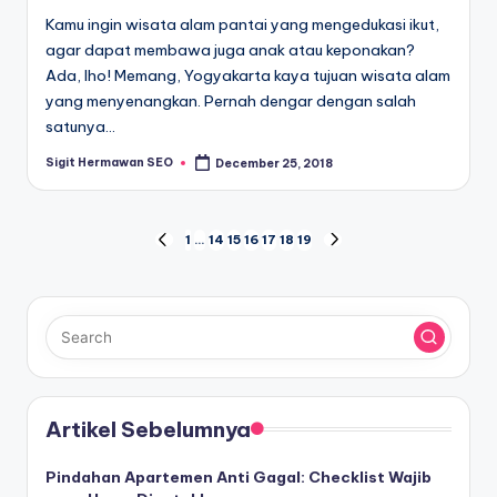
Kamu ingin wisata alam pantai yang mengedukasi ikut,
agar dapat membawa juga anak atau keponakan?
Ada, lho! Memang, Yogyakarta kaya tujuan wisata alam
yang menyenangkan. Pernah dengar dengan salah
satunya…
Sigit Hermawan SEO
December 25, 2018
Posted
by
Posts
1
…
14
15
16
17
18
19
PREVIOUS
NEXT
PAGE
PAGE
pagination
Artikel Sebelumnya
Pindahan Apartemen Anti Gagal: Checklist Wajib