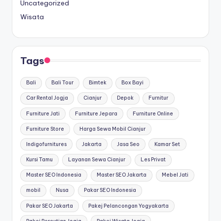
Uncategorized
Wisata
Tags
Bali
Bali Tour
Bimtek
Box Bayi
Car Rental Jogja
Cianjur
Depok
Furnitur
Furniture Jati
Furniture Jepara
Furniture Online
Furniture Store
Harga Sewa Mobil Cianjur
Indigofurnitures
Jakarta
Jasa Seo
Kamar Set
Kursi Tamu
Layanan Sewa Cianjur
Les Privat
Master SEO Indonesia
Master SEO Jakarta
Mebel Jati
mobil
Nusa
Pakar SEO Indonesia
Pakar SEO Jakarta
Pakej Pelancongan Yogyakarta