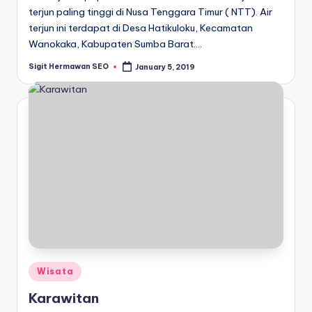
terjun paling tinggi di Nusa Tenggara Timur ( NTT). Air
terjun ini terdapat di Desa Hatikuloku, Kecamatan
Wanokaka, Kabupaten Sumba Barat.…
Sigit Hermawan SEO
January 5, 2019
Posted
by
Posted
Wisata
in
Karawitan