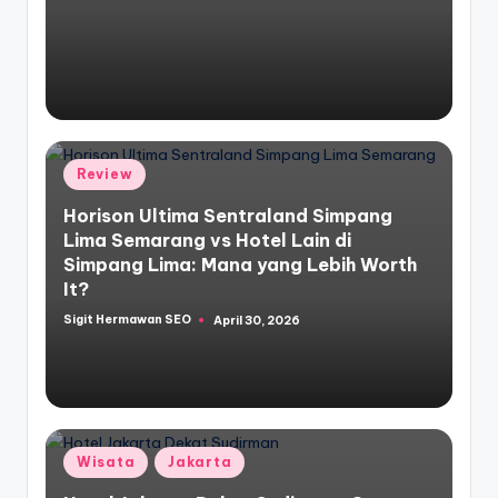
by
Posted
Review
in
Horison Ultima Sentraland Simpang
Lima Semarang vs Hotel Lain di
Simpang Lima: Mana yang Lebih Worth
It?
Sigit Hermawan SEO
April 30, 2026
Posted
by
Posted
Wisata
Jakarta
in