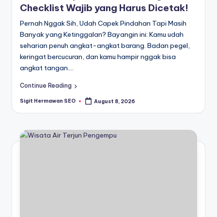
Checklist Wajib yang Harus Dicetak!
Pernah Nggak Sih, Udah Capek Pindahan Tapi Masih
Banyak yang Ketinggalan? Bayangin ini: Kamu udah
seharian penuh angkat-angkat barang. Badan pegel,
keringat bercucuran, dan kamu hampir nggak bisa
angkat tangan.…
Continue Reading
Sigit Hermawan SEO
August 8, 2026
Posted
by