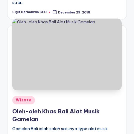
satu…
Sigit Hermawan SEO
December 29, 2018
Posted
by
Posted
Wisata
in
Oleh-oleh Khas Bali Alat Musik
Gamelan
Gamelan Bali ialah salah satunya type alat musik