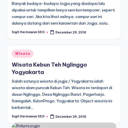
Banyak budaya-budaya Jogja yang diadopsi lalu
dipakai untuk tampilkan karya seni kontemporer, seperti
campur sari. Jika kita lihat aslinya, campur sari ini
dulunya datang dari seni karawitan dari Jogja, satu…
Sigit Hermawan SEO
December 29, 2018
Posted
by
Posted
Wisata
in
Wisata Kebun Teh Nglinggo
Yogyakarta
Salah satunya wisata di jogja / Yogyakarta ialah
wisata alam puncak Kebun Teh. Wisata ini terdapat di
dusun Nglinggo, Desa Nglinggo Barat, Pagerharjo,
Samigaluh, KulonProgo, Yogyakarta. Object wisata ini
berbentuk…
Sigit Hermawan SEO
December 29, 2018
Posted
by