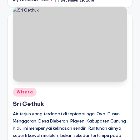
December 29, 2018
Posted
by
Posted
Wisata
in
Sri Gethuk
Air terjun yang terdapat di tepian sungai Oya, Dusun
Menggoran, Desa Bleberan, Playen, Kabupaten Gunung
Kidul ini mempunyai kekhasan sendiri. Runtuhan airnya
seperti kawah meleleh, bukan sekedar tertumpu pada