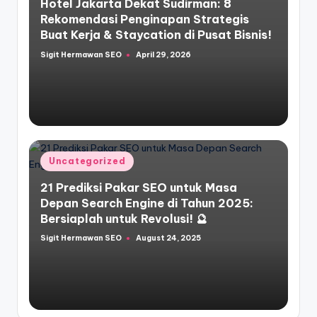
Hotel Jakarta Dekat Sudirman: 8
Rekomendasi Penginapan Strategis
Buat Kerja & Staycation di Pusat Bisnis!
Sigit Hermawan SEO
April 29, 2026
Posted
by
Posted
Uncategorized
in
21 Prediksi Pakar SEO untuk Masa
Depan Search Engine di Tahun 2025:
Bersiaplah untuk Revolusi! 🔮
Sigit Hermawan SEO
August 24, 2025
Posted
by