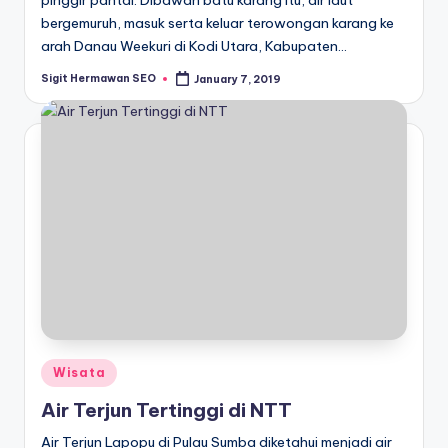
pinggir pantai. Dibawah batu karang itu, air laut
bergemuruh, masuk serta keluar terowongan karang ke
arah Danau Weekuri di Kodi Utara, Kabupaten…
Sigit Hermawan SEO
January 7, 2019
Posted
by
Posted
Wisata
in
Air Terjun Tertinggi di NTT
Air Terjun Lapopu di Pulau Sumba diketahui menjadi air