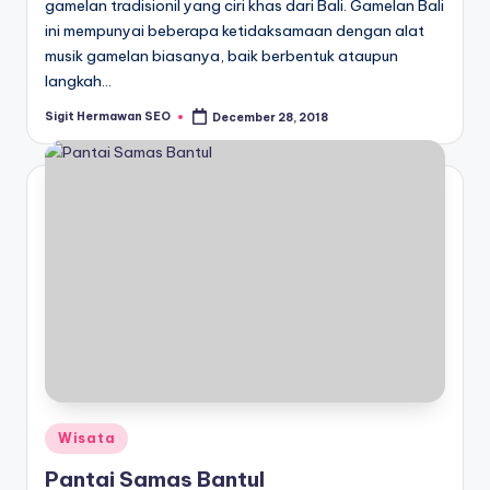
gamelan tradisionil yang ciri khas dari Bali. Gamelan Bali
ini mempunyai beberapa ketidaksamaan dengan alat
musik gamelan biasanya, baik berbentuk ataupun
langkah…
Sigit Hermawan SEO
December 28, 2018
Posted
by
Posted
Wisata
in
Pantai Samas Bantul