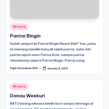
Posted
Wisata
in
Pantai Bingin
Sudah sempat ke Pantai Bingin Beach Bali? Yaa, pulau
ini memang memiliki banyak sekali pantai, mulai dari
pantai sejuta umat Pantai Kuta, sampai pantai
tersembunyi seperti Pantai Bingin. Pantai yang…
Sigit Hermawan SEO
January 8, 2019
Posted
by
Posted
Wisata
in
Danau Weekuri
BATU karang raksasa berdiri kuat serupa dermaga di