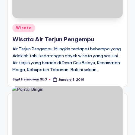
Posted
Wisata
in
Wisata Air Terjun Pengempu
Air Terjun Pengempu. Mungkin terdapat beberapa yang
tidaklah tahu kedatangan obyek wisata yang satu ini.
Air terjun yang berada di Desa Cau Belayu, Kecamatan
Marga, Kabupaten Tabanan, Bali ini sekian…
Sigit Hermawan SEO
January 8, 2019
Posted
by