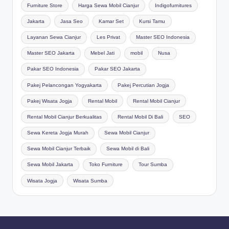
Furniture Store
Harga Sewa Mobil Cianjur
Indigofurnitures
Jakarta
Jasa Seo
Kamar Set
Kursi Tamu
Layanan Sewa Cianjur
Les Privat
Master SEO Indonesia
Master SEO Jakarta
Mebel Jati
mobil
Nusa
Pakar SEO Indonesia
Pakar SEO Jakarta
Pakej Pelancongan Yogyakarta
Pakej Percutian Jogja
Pakej Wisata Jogja
Rental Mobil
Rental Mobil Cianjur
Rental Mobil Cianjur Berkualitas
Rental Mobil Di Bali
SEO
Sewa Kereta Jogja Murah
Sewa Mobil Cianjur
Sewa Mobil Cianjur Terbaik
Sewa Mobil di Bali
Sewa Mobil Jakarta
Toko Furniture
Tour Sumba
Wisata Jogja
Wisata Sumba