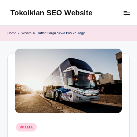
Tokoiklan SEO Website
Skip
to
Jasa
content
SEO
Home
»
Wisata
»
Daftar Harga Sewa Bus ke Jogja
Master
Ahli
dan
Pakar
SEO
Indonesia
Murah
Terbaik
Bergaransi
Posted
Wisata
in