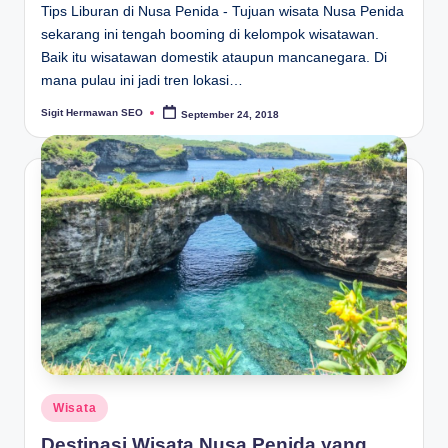
Tips Liburan di Nusa Penida - Tujuan wisata Nusa Penida
sekarang ini tengah booming di kelompok wisatawan.
Baik itu wisatawan domestik ataupun mancanegara. Di
mana pulau ini jadi tren lokasi…
Sigit Hermawan SEO
September 24, 2018
Posted
by
Posted
Wisata
in
Destinasi Wisata Nusa Penida yang