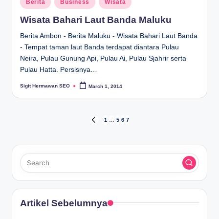
Berita
Business
Wisata
in
Wisata Bahari Laut Banda Maluku
Berita Ambon - Berita Maluku - Wisata Bahari Laut Banda
- Tempat taman laut Banda terdapat diantara Pulau
Neira, Pulau Gunung Api, Pulau Ai, Pulau Sjahrir serta
Pulau Hatta. Persisnya…
Sigit Hermawan SEO
March 1, 2014
Posted
by
Posts
1
…
5
6
7
PREVIOUS
PAGE
pagination
Artikel Sebelumnya