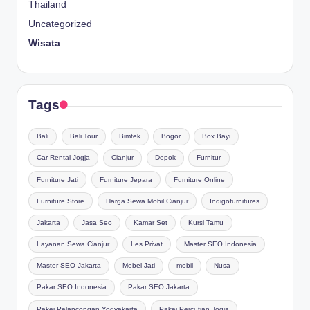
Thailand
Uncategorized
Wisata
Tags
Bali
Bali Tour
Bimtek
Bogor
Box Bayi
Car Rental Jogja
Cianjur
Depok
Furnitur
Furniture Jati
Furniture Jepara
Furniture Online
Furniture Store
Harga Sewa Mobil Cianjur
Indigofurnitures
Jakarta
Jasa Seo
Kamar Set
Kursi Tamu
Layanan Sewa Cianjur
Les Privat
Master SEO Indonesia
Master SEO Jakarta
Mebel Jati
mobil
Nusa
Pakar SEO Indonesia
Pakar SEO Jakarta
Pakej Pelancongan Yogyakarta
Pakej Percutian Jogja