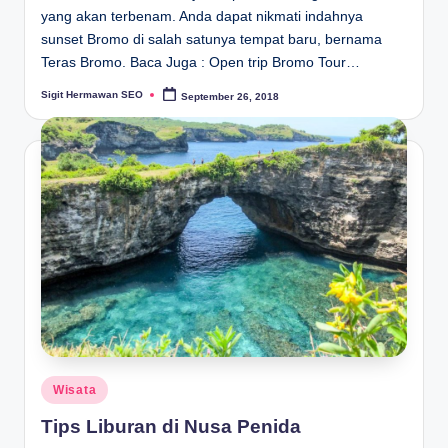
yang akan terbenam. Anda dapat nikmati indahnya
sunset Bromo di salah satunya tempat baru, bernama
Teras Bromo. Baca Juga : Open trip Bromo Tour…
Sigit Hermawan SEO
September 26, 2018
Posted
by
Posted
Wisata
in
Tips Liburan di Nusa Penida