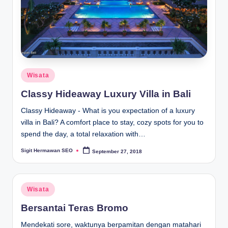
Posted
Wisata
in
Classy Hideaway Luxury Villa in Bali
Classy Hideaway - What is you expectation of a luxury
villa in Bali? A comfort place to stay, cozy spots for you to
spend the day, a total relaxation with…
Sigit Hermawan SEO
September 27, 2018
Posted
by
Posted
Wisata
in
Bersantai Teras Bromo
Mendekati sore, waktunya berpamitan dengan matahari