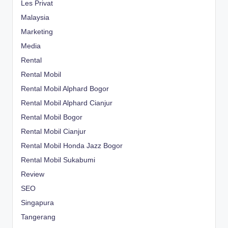
Les Privat
Malaysia
Marketing
Media
Rental
Rental Mobil
Rental Mobil Alphard Bogor
Rental Mobil Alphard Cianjur
Rental Mobil Bogor
Rental Mobil Cianjur
Rental Mobil Honda Jazz Bogor
Rental Mobil Sukabumi
Review
SEO
Singapura
Tangerang