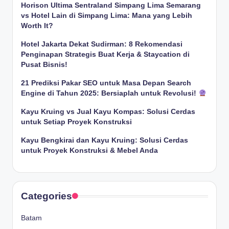
Horison Ultima Sentraland Simpang Lima Semarang
vs Hotel Lain di Simpang Lima: Mana yang Lebih
Worth It?
Hotel Jakarta Dekat Sudirman: 8 Rekomendasi
Penginapan Strategis Buat Kerja & Staycation di
Pusat Bisnis!
21 Prediksi Pakar SEO untuk Masa Depan Search
Engine di Tahun 2025: Bersiaplah untuk Revolusi!
Kayu Kruing vs Jual Kayu Kompas: Solusi Cerdas
untuk Setiap Proyek Konstruksi
Kayu Bengkirai dan Kayu Kruing: Solusi Cerdas
untuk Proyek Konstruksi & Mebel Anda
Categories
Batam