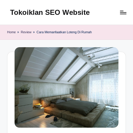
Tokoiklan SEO Website
Skip
to
Jasa
content
SEO
Home
»
Review
»
Cara Memanfaatkan Loteng Di Rumah
Master
Ahli
dan
Pakar
SEO
Indonesia
Murah
Terbaik
Bergaransi