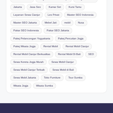
Jakarta
Jasa Seo
Kamar Set
Kursi Tamu
Layanan Sewa Cianjur
Les Privat
Master SEO Indonesia
Master SEO Jakarta
Mebel Jati
mobil
Nusa
Pakar SEO Indonesia
Pakar SEO Jakarta
Pakej Pelancongan Yogyakarta
Pakej Percutian Jogja
Pakej Wisata Jogja
Rental Mobil
Rental Mobil Cianjur
Rental Mobil Cianjur Berkualitas
Rental Mobil Di Bali
SEO
Sewa Kereta Jogja Murah
Sewa Mobil Cianjur
Sewa Mobil Cianjur Terbaik
Sewa Mobil di Bali
Sewa Mobil Jakarta
Toko Furniture
Tour Sumba
Wisata Jogja
Wisata Sumba