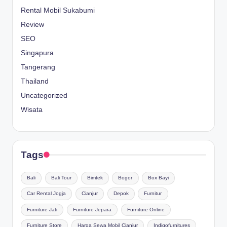
Rental Mobil Sukabumi
Review
SEO
Singapura
Tangerang
Thailand
Uncategorized
Wisata
Tags
Bali
Bali Tour
Bimtek
Bogor
Box Bayi
Car Rental Jogja
Cianjur
Depok
Furnitur
Furniture Jati
Furniture Jepara
Furniture Online
Furniture Store
Harga Sewa Mobil Cianjur
Indigofurnitures