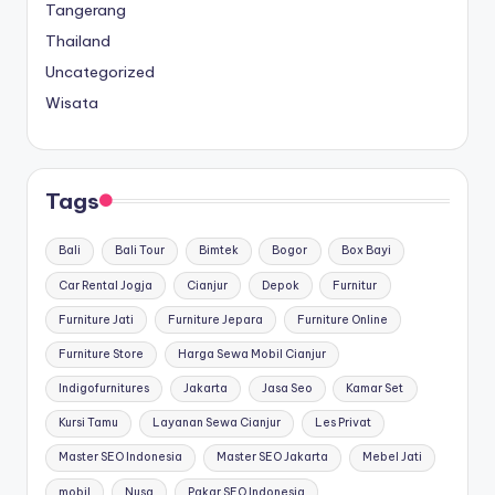
Tangerang
Thailand
Uncategorized
Wisata
Tags
Bali
Bali Tour
Bimtek
Bogor
Box Bayi
Car Rental Jogja
Cianjur
Depok
Furnitur
Furniture Jati
Furniture Jepara
Furniture Online
Furniture Store
Harga Sewa Mobil Cianjur
Indigofurnitures
Jakarta
Jasa Seo
Kamar Set
Kursi Tamu
Layanan Sewa Cianjur
Les Privat
Master SEO Indonesia
Master SEO Jakarta
Mebel Jati
mobil
Nusa
Pakar SEO Indonesia