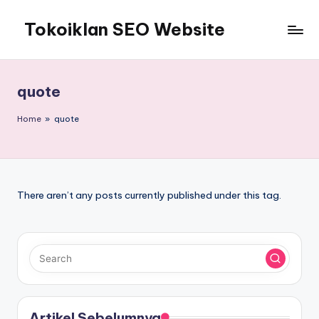
Tokoiklan SEO Website
Skip
to
Jasa
content
SEO
Master
quote
Ahli
dan
Home
»
quote
Pakar
SEO
Indonesia
Murah
There aren’t any posts currently published under this tag.
Terbaik
Bergaransi
Artikel Sebelumnya