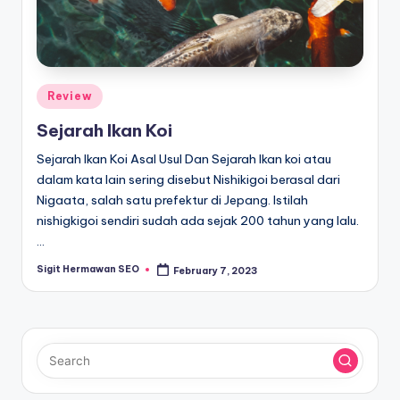
Posted
Review
in
Sejarah Ikan Koi
Sejarah Ikan Koi Asal Usul Dan Sejarah Ikan koi atau
dalam kata lain sering disebut Nishikigoi berasal dari
Nigaata, salah satu prefektur di Jepang. Istilah
nishigkigoi sendiri sudah ada sejak 200 tahun yang lalu.
…
Sigit Hermawan SEO
February 7, 2023
Posted
by