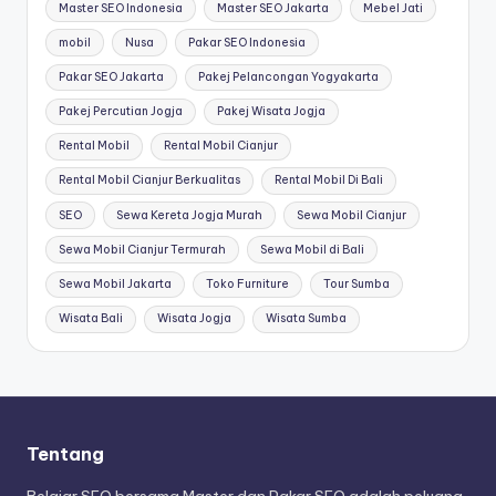
Master SEO Indonesia
Master SEO Jakarta
Mebel Jati
mobil
Nusa
Pakar SEO Indonesia
Pakar SEO Jakarta
Pakej Pelancongan Yogyakarta
Pakej Percutian Jogja
Pakej Wisata Jogja
Rental Mobil
Rental Mobil Cianjur
Rental Mobil Cianjur Berkualitas
Rental Mobil Di Bali
SEO
Sewa Kereta Jogja Murah
Sewa Mobil Cianjur
Sewa Mobil Cianjur Termurah
Sewa Mobil di Bali
Sewa Mobil Jakarta
Toko Furniture
Tour Sumba
Wisata Bali
Wisata Jogja
Wisata Sumba
Tentang
Belajar SEO bersama Master dan Pakar SEO adalah peluang