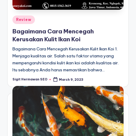
Posted
Review
in
Bagaimana Cara Mencegah
Kerusakan Kulit Ikan Koi
Bagaimana Cara Mencegah Kerusakan Kulit Ikan Koi 1.
Menjaga kualitas air. Salah satu faktor utama yang
mempengaruhi kondisi kulit ikan koi adalah kualitas air.
Itu sebabnya Anda harus memastikan bahwa…
Sigit Hermawan SEO
March 9, 2023
Posted
by