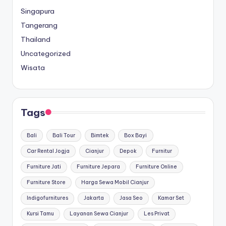
Singapura
Tangerang
Thailand
Uncategorized
Wisata
Tags
Bali
Bali Tour
Bimtek
Box Bayi
Car Rental Jogja
Cianjur
Depok
Furnitur
Furniture Jati
Furniture Jepara
Furniture Online
Furniture Store
Harga Sewa Mobil Cianjur
Indigofurnitures
Jakarta
Jasa Seo
Kamar Set
Kursi Tamu
Layanan Sewa Cianjur
Les Privat