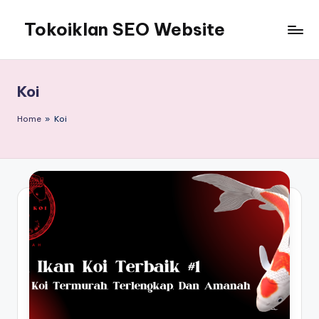
Tokoiklan SEO Website
Skip
to
Jasa
content
SEO
Master
Koi
Ahli
dan
Home
»
Koi
Pakar
SEO
Indonesia
Murah
Terbaik
Bergaransi