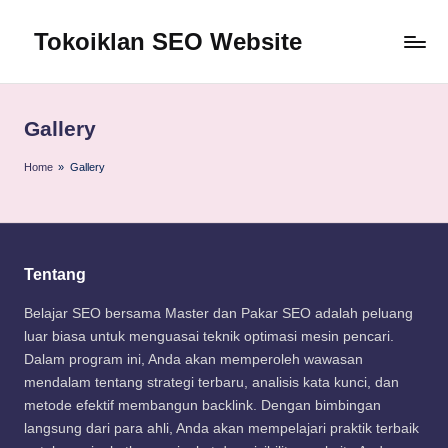
Tokoiklan SEO Website
Skip
to
Jasa
content
SEO
Master
Gallery
Ahli
dan
Home
»
Gallery
Pakar
SEO
Indonesia
Murah
Tentang
Terbaik
Bergaransi
Belajar SEO bersama Master dan Pakar SEO adalah peluang
luar biasa untuk menguasai teknik optimasi mesin pencari.
Dalam program ini, Anda akan memperoleh wawasan
mendalam tentang strategi terbaru, analisis kata kunci, dan
metode efektif membangun backlink. Dengan bimbingan
langsung dari para ahli, Anda akan mempelajari praktik terbaik