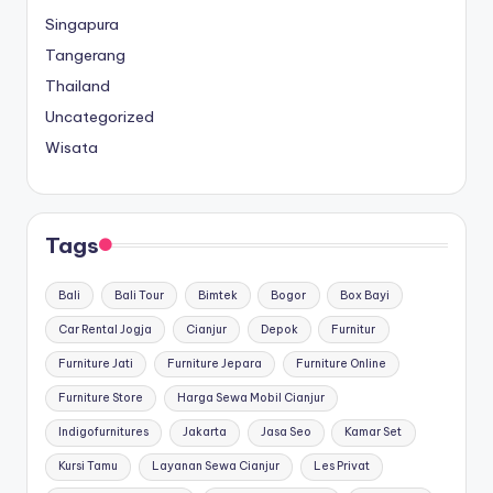
Singapura
Tangerang
Thailand
Uncategorized
Wisata
Tags
Bali
Bali Tour
Bimtek
Bogor
Box Bayi
Car Rental Jogja
Cianjur
Depok
Furnitur
Furniture Jati
Furniture Jepara
Furniture Online
Furniture Store
Harga Sewa Mobil Cianjur
Indigofurnitures
Jakarta
Jasa Seo
Kamar Set
Kursi Tamu
Layanan Sewa Cianjur
Les Privat