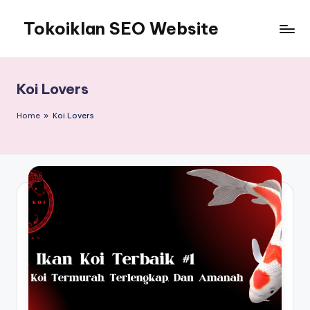
Tokoiklan SEO Website
Skip
to
Jasa
content
SEO
Master
Koi Lovers
Ahli
dan
Home
»
Koi Lovers
Pakar
SEO
Indonesia
Murah
Terbaik
Bergaransi