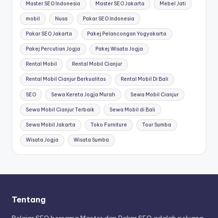
Master SEO Indonesia
Master SEO Jakarta
Mebel Jati
mobil
Nusa
Pakar SEO Indonesia
Pakar SEO Jakarta
Pakej Pelancongan Yogyakarta
Pakej Percutian Jogja
Pakej Wisata Jogja
Rental Mobil
Rental Mobil Cianjur
Rental Mobil Cianjur Berkualitas
Rental Mobil Di Bali
SEO
Sewa Kereta Jogja Murah
Sewa Mobil Cianjur
Sewa Mobil Cianjur Terbaik
Sewa Mobil di Bali
Sewa Mobil Jakarta
Toko Furniture
Tour Sumba
Wisata Jogja
Wisata Sumba
Tentang
Belajar SEO bersama Master dan Pakar SEO adalah peluang