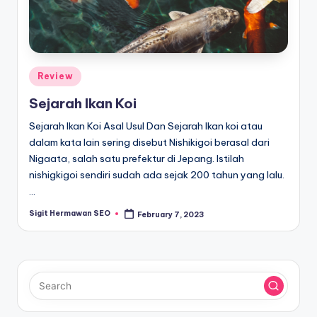
Posted
Review
in
Sejarah Ikan Koi
Sejarah Ikan Koi Asal Usul Dan Sejarah Ikan koi atau
dalam kata lain sering disebut Nishikigoi berasal dari
Nigaata, salah satu prefektur di Jepang. Istilah
nishigkigoi sendiri sudah ada sejak 200 tahun yang lalu.
…
Sigit Hermawan SEO
February 7, 2023
Posted
by