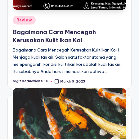
Posted
Review
in
Bagaimana Cara Mencegah
Kerusakan Kulit Ikan Koi
Bagaimana Cara Mencegah Kerusakan Kulit Ikan Koi 1.
Menjaga kualitas air. Salah satu faktor utama yang
mempengaruhi kondisi kulit ikan koi adalah kualitas air.
Itu sebabnya Anda harus memastikan bahwa…
Sigit Hermawan SEO
March 9, 2023
Posted
by