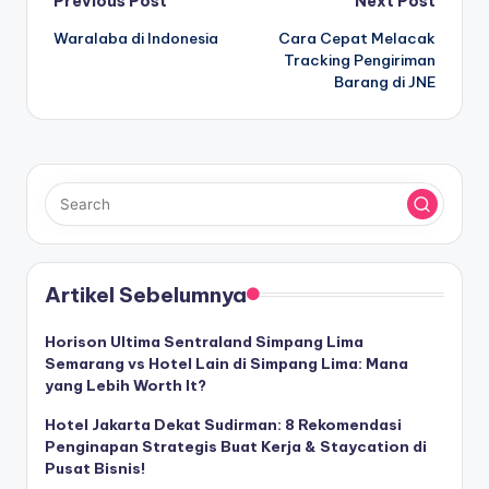
Post
Previous Post
Next Post
Waralaba di Indonesia
Cara Cepat Melacak
navigation
Tracking Pengiriman
Barang di JNE
Artikel Sebelumnya
Horison Ultima Sentraland Simpang Lima
Semarang vs Hotel Lain di Simpang Lima: Mana
yang Lebih Worth It?
Hotel Jakarta Dekat Sudirman: 8 Rekomendasi
Penginapan Strategis Buat Kerja & Staycation di
Pusat Bisnis!