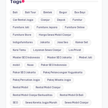
Tags
Bali
Bali Tour
Bimtek
Bogor
Box Bayi
Car Rental Jogja
Cianjur
Depok
Furnitur
Furniture Jati
Furniture Jepara
Furniture Online
Furniture Store
Harga Sewa Mobil Cianjur
Indigofurnitures
Jakarta
Jasa Seo
Kamar Set
Kursi Tamu
Layanan Sewa Cianjur
Les Privat
Master SEO Indonesia
Master SEO Jakarta
Mebel Jati
mobil
Nusa
Pakar SEO Indonesia
Pakar SEO Jakarta
Pakej Pelancongan Yogyakarta
Pakej Percutian Jogja
Pakej Wisata Jogja
Rental Mobil
Rental Mobil Cianjur
Rental Mobil Cianjur Berkualitas
Rental Mobil Di Bali
SEO
Sewa Kereta Jogja Murah
Sewa Mobil Cianjur