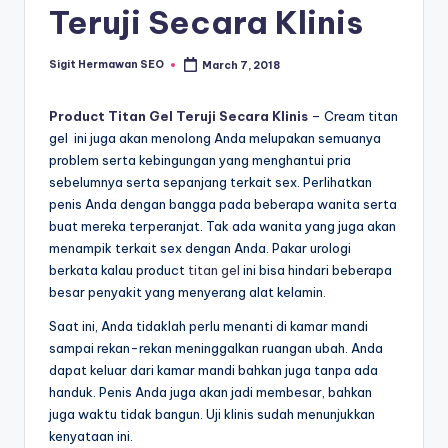
Teruji Secara Klinis
Sigit Hermawan SEO
March 7, 2018
Posted
by
Product Titan Gel Teruji Secara Klinis
– Cream titan
gel ini juga akan menolong Anda melupakan semuanya
problem serta kebingungan yang menghantui pria
sebelumnya serta sepanjang terkait sex. Perlihatkan
penis Anda dengan bangga pada beberapa wanita serta
buat mereka terperanjat. Tak ada wanita yang juga akan
menampik terkait sex dengan Anda. Pakar urologi
berkata kalau product
titan gel
ini bisa hindari beberapa
besar penyakit yang menyerang alat kelamin.
Saat ini, Anda tidaklah perlu menanti di kamar mandi
sampai rekan-rekan meninggalkan ruangan ubah. Anda
dapat keluar dari kamar mandi bahkan juga tanpa ada
handuk. Penis Anda juga akan jadi membesar, bahkan
juga waktu tidak bangun. Uji klinis sudah menunjukkan
kenyataan ini.