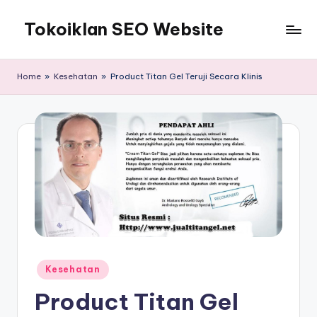
Tokoiklan SEO Website
Skip
to
Jasa
content
SEO
Home
»
Kesehatan
»
Product Titan Gel Teruji Secara Klinis
Master
Ahli
dan
Pakar
SEO
Indonesia
Murah
Terbaik
Bergaransi
Posted
Kesehatan
in
Product Titan Gel