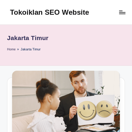
Tokoiklan SEO Website
Skip
to
Jasa
content
SEO
Master
Jakarta Timur
Ahli
dan
Home
»
Jakarta Timur
Pakar
SEO
Indonesia
Murah
Terbaik
Bergaransi