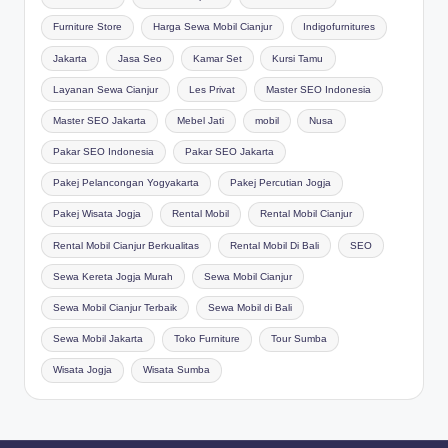
Furniture Store
Harga Sewa Mobil Cianjur
Indigofurnitures
Jakarta
Jasa Seo
Kamar Set
Kursi Tamu
Layanan Sewa Cianjur
Les Privat
Master SEO Indonesia
Master SEO Jakarta
Mebel Jati
mobil
Nusa
Pakar SEO Indonesia
Pakar SEO Jakarta
Pakej Pelancongan Yogyakarta
Pakej Percutian Jogja
Pakej Wisata Jogja
Rental Mobil
Rental Mobil Cianjur
Rental Mobil Cianjur Berkualitas
Rental Mobil Di Bali
SEO
Sewa Kereta Jogja Murah
Sewa Mobil Cianjur
Sewa Mobil Cianjur Terbaik
Sewa Mobil di Bali
Sewa Mobil Jakarta
Toko Furniture
Tour Sumba
Wisata Jogja
Wisata Sumba